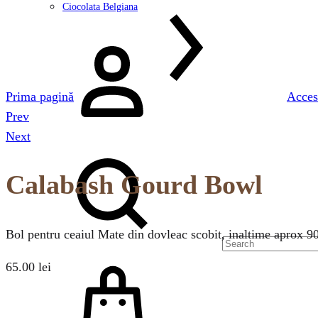
Ciocolata Belgiana
Logare
Prima pagină
Acces
Prev
Product
Next
Search
navigation
Calabash Gourd Bowl
Bol pentru ceaiul Mate din dovleac scobit, inaltime aprox 
Cos
65.00
lei
Cantitate