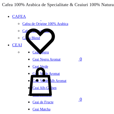
Cafea 100% Arabica de Specialitate & Ceaiuri 100% Natura
CAFEA
Cafea de Origine 100% Arabica
Wishlist
Cafea Aromatizata
Cafea Blend
CEAI
Ceai Negru
0
Ceai Negru Aromat
Cos
Ceai Verde
Ceai Verde Aromat
Ceai Verde-Alb Aromat
Ceai Alb-Galben
Ceai Rooibos
0
Ceai de Fructe
Ceai Matcha