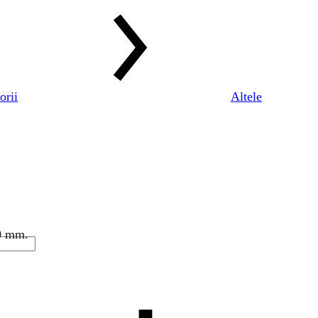
orii
Altele
90 mm.