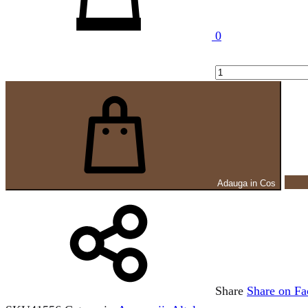
0
Adauga in Cos
Share
Share on F