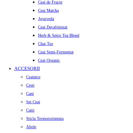
Ceai de Fructe
Ceai Matcha
Ayurveda
Ceai Decafeinizat
Herb & Spice Tea Blend
Chai Tea
Ceai Semi-Fermentat
Ceai Organic
ACCESORII
Ceainice
Cesti
Cani
Set Ceai
Cutii
Sticla Termorezistenta
Altele