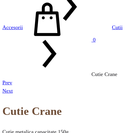
Cos
Accesorii
Cutii
0
Cutie Crane
Prev
Product
Next
navigation
Cutie Crane
Cutie metalica,capacitate 150g