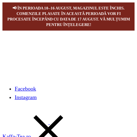
📢 ÎN PERIOADA 10–16 AUGUST, MAGAZINUL ESTE ÎNCHIS.
COMENZILE PLASATE ÎN ACEASTĂ PERIOADĂ VOR FI
PROCESATE ÎNCEPÂND CU DATA DE 17 AUGUST. VĂ MULȚUMIM
PENTRU ÎNȚELEGERE!
Facebook
Instagram
Kaffa-Tea.ro