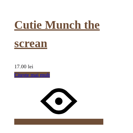
Cutie Munch the
screan
17.00
lei
Citește mai mult
Wishlist
Wishlist