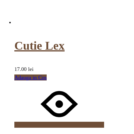
Cutie Lex
17.00
lei
Adauga in Cos
Wishlist
Wishlist