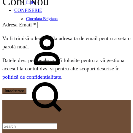
Cont Nou
Filtre
CONFISERIE
Ciocolata Belgiana
Adresa Email
*
Logare
Va fi trimisă o legătură la adresa ta de email pentru a seta o
parolă nouă.
Datele dvs. personale vor fi folosite pentru a vă gestiona
accesul la contul dvs. și pentru alte scopuri descrise în
politică de confidențialitate
.
Search
Inregistrare