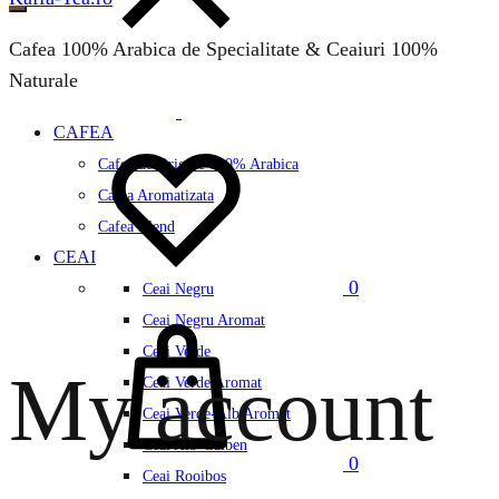
Cafea 100% Arabica de Specialitate & Ceaiuri 100%
Naturale
CAFEA
Wishlist
Cafea de Origine 100% Arabica
Cafea Aromatizata
Cafea Blend
CEAI
0
Ceai Negru
Cos
Ceai Negru Aromat
Ceai Verde
My account
Ceai Verde Aromat
Ceai Verde-Alb Aromat
Ceai Alb-Galben
0
Ceai Rooibos