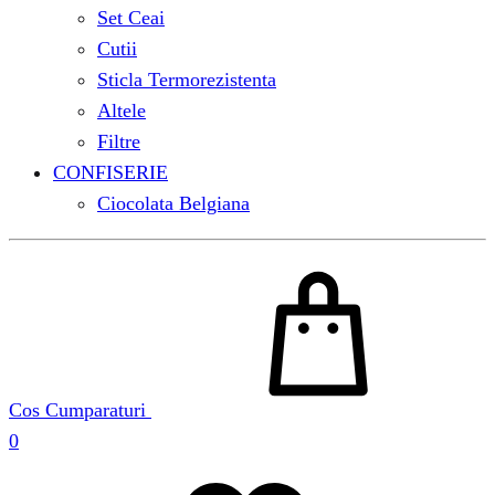
Set Ceai
Cutii
Sticla Termorezistenta
Altele
Filtre
CONFISERIE
Ciocolata Belgiana
Cos Cumparaturi
0