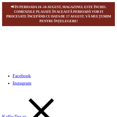
📢 ÎN PERIOADA 10–16 AUGUST, MAGAZINUL ESTE ÎNCHIS.
COMENZILE PLASATE ÎN ACEASTĂ PERIOADĂ VOR FI
PROCESATE ÎNCEPÂND CU DATA DE 17 AUGUST. VĂ MULȚUMIM
PENTRU ÎNȚELEGERE!
Facebook
Instagram
Kaffa-Tea.ro