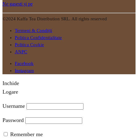
Ne gasesti și pe
©2024 Kaffa Tea Distribution SRL. All rights reserved
Termeni & Condiții
Politica Confidentialitate
Politica Cookie
ANPC
Facebook
Instagram
Inchide
Logare
Username
Password
Remember me