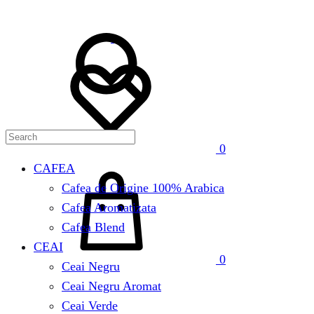
Search
Wishlist
0
Cos
CAFEA
Cafea de Origine 100% Arabica
Cafea Aromatizata
Cafea Blend
CEAI
0
Ceai Negru
Ceai Negru Aromat
Ceai Verde