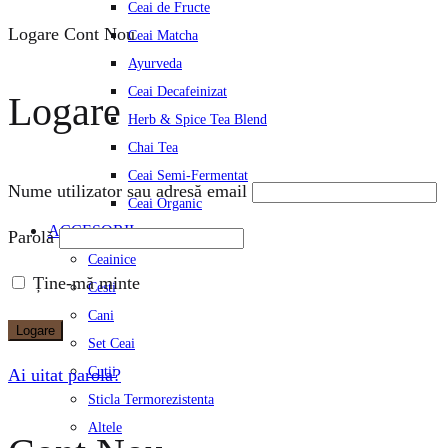
Ceai de Fructe
Logare
Cont Nou
Ceai Matcha
Ayurveda
Ceai Decafeinizat
Logare
Herb & Spice Tea Blend
Chai Tea
Ceai Semi-Fermentat
Nume utilizator sau adresă email
Ceai Organic
ACCESORII
Parolă
Ceainice
Ține-mă minte
Cesti
Cani
Logare
Set Ceai
Cutii
Ai uitat parola?
Sticla Termorezistenta
Altele