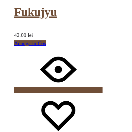
Fukujyu
42.00
lei
Adauga in Cos
Wishlist
Wishlist