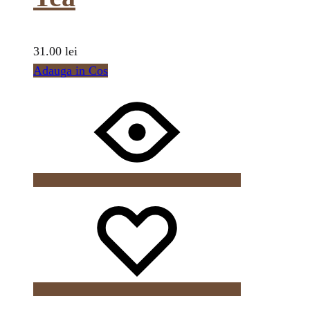
31.00
lei
Adauga in Cos
Wishlist
Wishlist
Wishlist