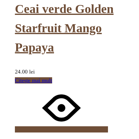
Ceai verde Golden
Starfruit Mango
Papaya
24.00
lei
Citește mai mult
Wishlist
Wishlist