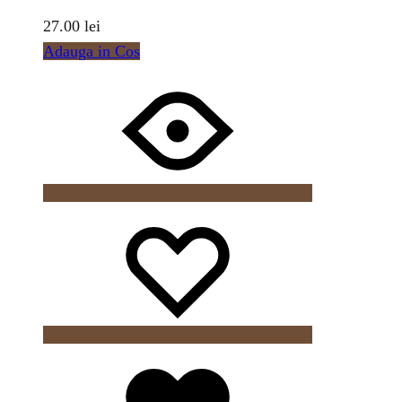
27.00
lei
Adauga in Cos
Wishlist
Wishlist
Wishlist