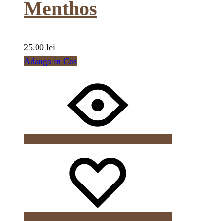
Menthos
25.00
lei
Adauga in Cos
Wishlist
Wishlist