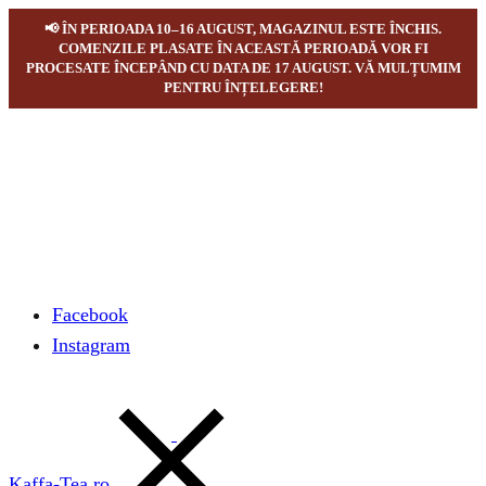
📢 ÎN PERIOADA 10–16 AUGUST, MAGAZINUL ESTE ÎNCHIS.
COMENZILE PLASATE ÎN ACEASTĂ PERIOADĂ VOR FI
PROCESATE ÎNCEPÂND CU DATA DE 17 AUGUST. VĂ MULȚUMIM
PENTRU ÎNȚELEGERE!
Facebook
Instagram
Kaffa-Tea.ro