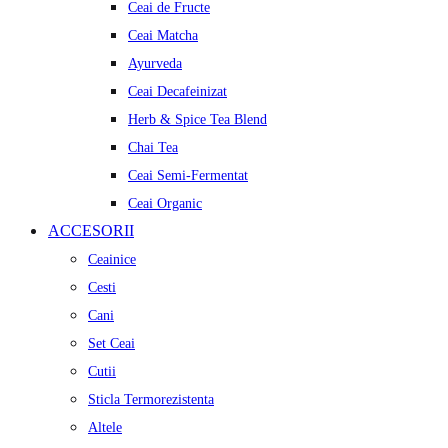
Ceai de Fructe
Ceai Matcha
Ayurveda
Ceai Decafeinizat
Herb & Spice Tea Blend
Chai Tea
Ceai Semi-Fermentat
Ceai Organic
ACCESORII
Ceainice
Cesti
Cani
Set Ceai
Cutii
Sticla Termorezistenta
Altele