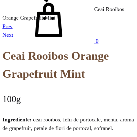
Cos
Ceai Rooibos
Orange Grapefruit Mint
Prev
Product
Next
0
navigation
Ceai Rooibos Orange
Grapefruit Mint
100g
Ingrediente:
ceai rooibos, felii de portocale, menta, aroma
de grapefruit, petale de flori de portocal, sofranel.