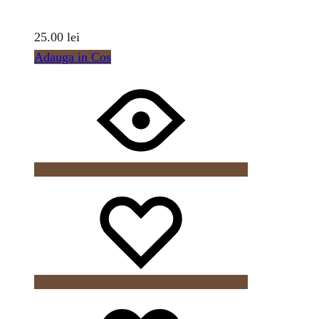
25.00
lei
Adauga in Cos
Wishlist
Wishlist
Wishlist