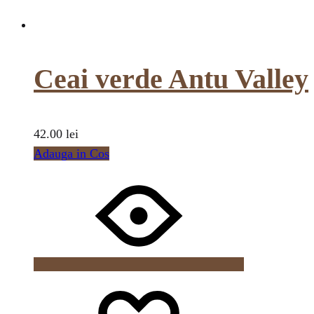
Ceai verde Antu Valley
42.00
lei
Adauga in Cos
Wishlist
Wishlist