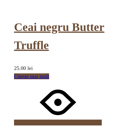
Ceai negru Butter
Truffle
25.00
lei
Citește mai mult
Wishlist
Wishlist