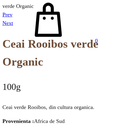
Cos
verde Organic
Prev
Product
Next
navigation
Ceai Rooibos verde
0
Organic
100g
Ceai verde Rooibos, din cultura organica.
Provenienta :
Africa de Sud