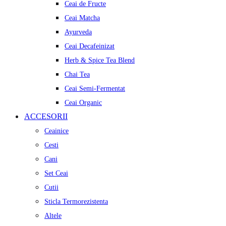
Ceai de Fructe
Ceai Matcha
Ayurveda
Ceai Decafeinizat
Herb & Spice Tea Blend
Chai Tea
Ceai Semi-Fermentat
Ceai Organic
ACCESORII
Ceainice
Cesti
Cani
Set Ceai
Cutii
Sticla Termorezistenta
Altele