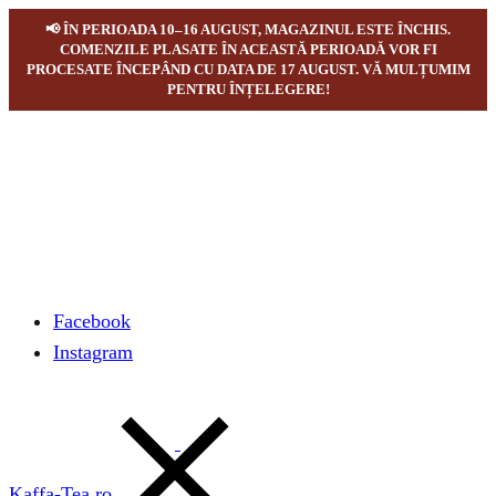
📢 ÎN PERIOADA 10–16 AUGUST, MAGAZINUL ESTE ÎNCHIS.
COMENZILE PLASATE ÎN ACEASTĂ PERIOADĂ VOR FI
PROCESATE ÎNCEPÂND CU DATA DE 17 AUGUST. VĂ MULȚUMIM
PENTRU ÎNȚELEGERE!
Facebook
Instagram
Kaffa-Tea.ro