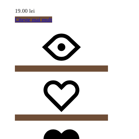
19.00
lei
Citește mai mult
Wishlist
Wishlist
Wishlist