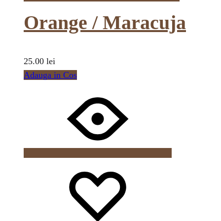
Orange / Maracuja
25.00
lei
Adauga in Cos
Wishlist
Wishlist