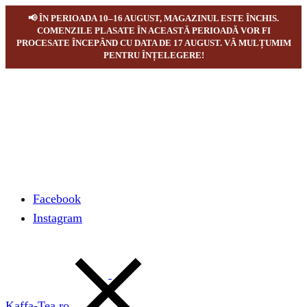
📢 ÎN PERIOADA 10–16 AUGUST, MAGAZINUL ESTE ÎNCHIS.
COMENZILE PLASATE ÎN ACEASTĂ PERIOADĂ VOR FI
PROCESATE ÎNCEPÂND CU DATA DE 17 AUGUST. VĂ MULȚUMIM
PENTRU ÎNȚELEGERE!
Facebook
Instagram
Kaffa-Tea.ro