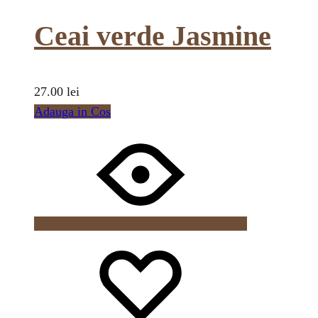
Ceai verde Jasmine
27.00
lei
Adauga in Cos
Wishlist
Wishlist