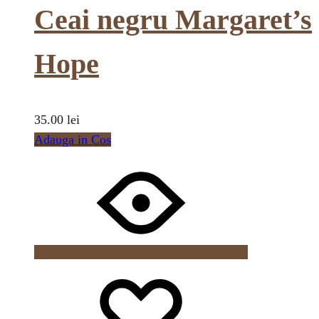
Ceai negru Margaret’s
Hope
35.00
lei
Adauga in Cos
Wishlist
Wishlist