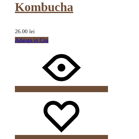
Kombucha
26.00
lei
Adauga in Cos
Wishlist
Wishlist