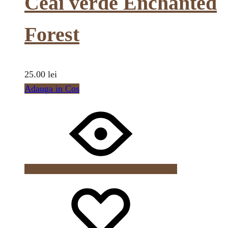
Ceai verde Enchanted
Forest
25.00
lei
Adauga in Cos
Wishlist
Wishlist