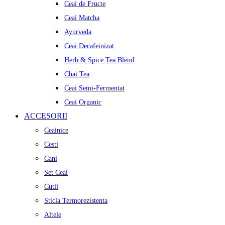
Ceai de Fructe
Ceai Matcha
Ayurveda
Ceai Decafeinizat
Herb & Spice Tea Blend
Chai Tea
Ceai Semi-Fermentat
Ceai Organic
ACCESORII
Ceainice
Cesti
Cani
Set Ceai
Cutii
Sticla Termorezistenta
Altele