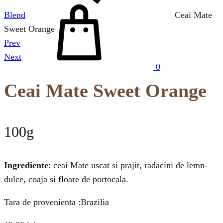
Cos
Blend
Ceai Mate
Sweet Orange
Prev
Product
Next
0
navigation
Ceai Mate Sweet Orange
100g
Ingrediente
: ceai Mate uscat si prajit, radacini de lemn-
dulce, coaja si floare de portocala.
Tara de provenienta :Brazilia