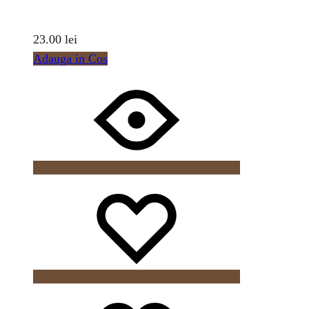
23.00
lei
Adauga in Cos
Wishlist
Wishlist
Wishlist