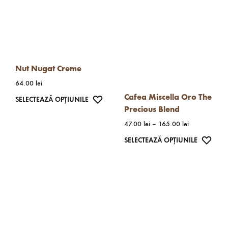
fi
Opțiunile
alese
pot
în
fi
pagina
alese
Nut Nugat Creme
produsulu
în
64.00
lei
pagina
Cafea Miscella Oro The
produsului.
Acest
WISHLIST
SELECTEAZĂ OPȚIUNILE
Precious Blend
produs
Interval
47.00
lei
–
165.00
lei
are
de
Acest
WISH
SELECTEAZĂ OPȚIUNILE
mai
prețuri:
produs
47.00 lei
multe
până
are
variații.
la
mai
Opțiunile
165.00 lei
multe
pot
variații.
fi
Opțiunil