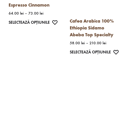
Espresso Cinnamon
în
pagina
Interval
64.00
lei
–
73.00
lei
pagina
produsulu
de
Cafea Arabica 100%
produsului.
Acest
WISHLIST
SELECTEAZĂ OPȚIUNILE
prețuri:
Ethiopia Sidamo
produs
64.00 lei
Abeba Top Specialty
până
are
Interval
la
58.00
lei
–
210.00
lei
mai
de
73.00 lei
Acest
WISH
SELECTEAZĂ OPȚIUNILE
multe
prețuri:
produs
58.00 lei
variații.
până
are
Opțiunile
la
mai
pot
210.00 lei
multe
fi
variații.
alese
Opțiunil
în
pot
pagina
fi
produsului.
alese