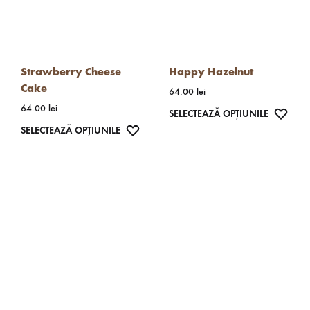
alese
pot
în
fi
pagina
alese
produsului.
Strawberry Cheese
Happy Hazelnut
în
Cake
64.00
lei
pagina
64.00
lei
produsulu
Acest
WISH
SELECTEAZĂ OPȚIUNILE
Acest
WISHLIST
SELECTEAZĂ OPȚIUNILE
produs
produs
are
are
mai
mai
multe
multe
variații.
variații.
Opțiunil
Opțiunile
pot
pot
fi
fi
alese
alese
în