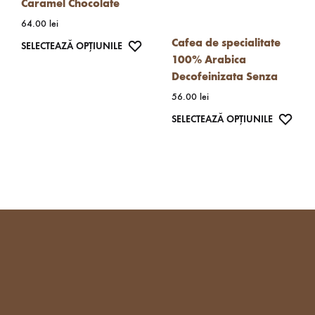
Caramel Chocolate
în
64.00
lei
pagina
Cafea de specialitate
produsulu
Acest
WISHLIST
SELECTEAZĂ OPȚIUNILE
100% Arabica
produs
Decofeinizata Senza
are
56.00
lei
mai
Acest
WISH
SELECTEAZĂ OPȚIUNILE
multe
produs
variații.
are
Opțiunile
mai
pot
multe
fi
variații.
alese
Opțiunil
în
pot
pagina
fi
produsului.
alese