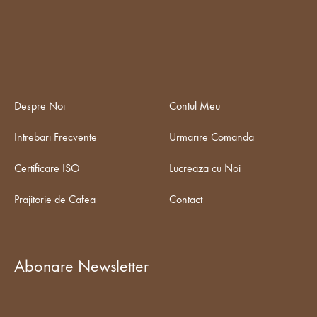
în
pagina
produsulu
Despre Noi
Contul Meu
Intrebari Frecvente
Urmarire Comanda
Certificare ISO
Lucreaza cu Noi
Prajitorie de Cafea
Contact
Abonare Newsletter