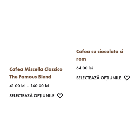
Cafea cu ciocolata si
rom
64.00
lei
Cafea Miscella Classico
The Famous Blend
Acest
WISH
SELECTEAZĂ OPȚIUNILE
Interval
41.00
lei
–
140.00
lei
produs
de
are
Acest
WISHLIST
SELECTEAZĂ OPȚIUNILE
prețuri:
mai
produs
41.00 lei
până
multe
are
la
variații.
mai
140.00 lei
Opțiunil
multe
pot
variații.