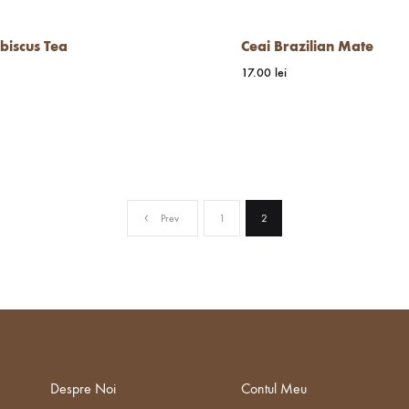
biscus Tea
Ceai Brazilian Mate
17.00
lei
WISHLIST
Prev
1
2
Despre Noi
Contul Meu