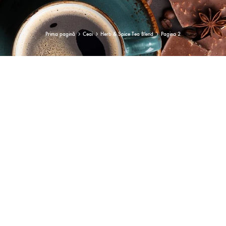
CEAI DECAFEINIZAT
H
Prima pagină
Ceai
Herb & Spice Tea Blend
Pagina 2
CEAI SEMI-FERMENTAT
C