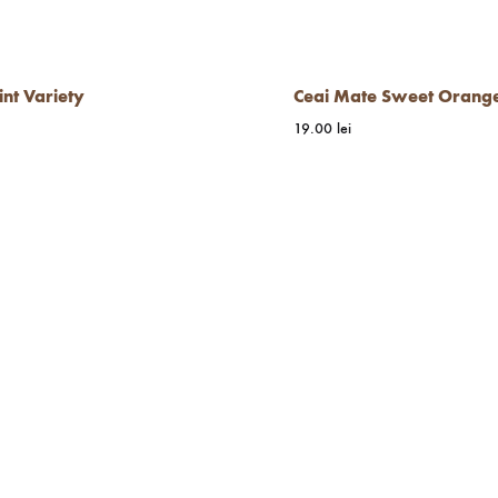
int Variety
Ceai Mate Sweet Orang
19.00
lei
WISHLIST