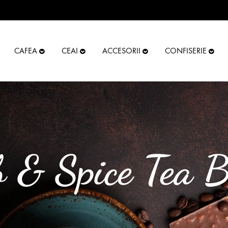
CAFEA
CEAI
ACCESORII
CONFISERIE
CEAI NEGRU AROMAT
C
 & Spice Tea B
CEAI VERDE-ALB AROMAT
C
CEAI DE FRUCTE
C