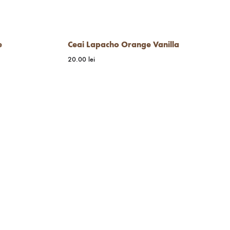
e
Ceai Lapacho Orange Vanilla
20.00
lei
WISHLIST
WISHLIST