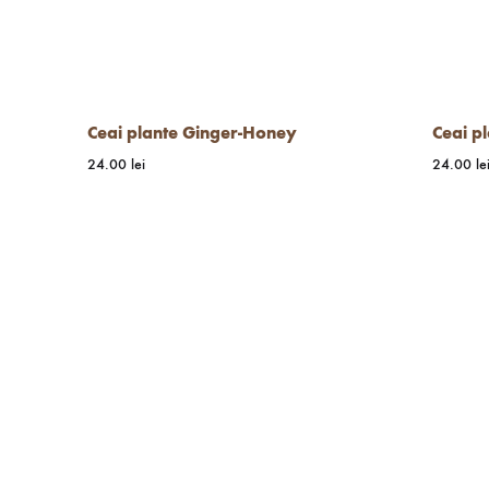
Ceai plante Ginger-Honey
Ceai p
24.00
lei
24.00
le
WISHLIST