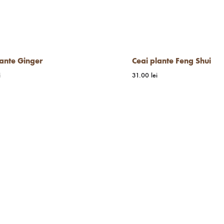
lante Ginger
Ceai plante Feng Shui
i
31.00
lei
WISHLIST