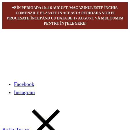
📢 ÎN PERIOADA 10–16 AUGUST, MAGAZINUL ESTE ÎNCHIS.
COMENZILE PLASATE ÎN ACEASTĂ PERIOADĂ VOR FI
PROCESATE ÎNCEPÂND CU DATA DE 17 AUGUST. VĂ MULȚUMIM
PENTRU ÎNȚELEGERE!
Facebook
Instagram
Kaffa-Tea.ro