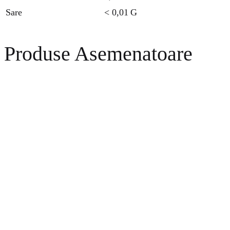
Sare
< 0,01
G
Produse Asemenatoare