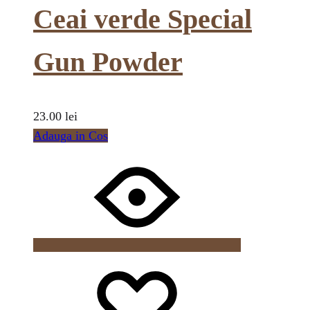
Ceai verde Special
Gun Powder
23.00
lei
Adauga in Cos
Wishlist
Wishlist