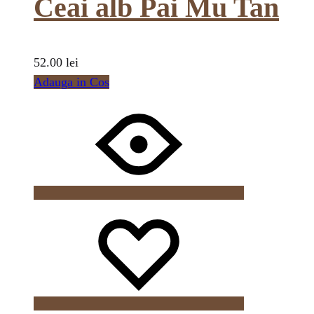
Ceai alb Pai Mu Tan
52.00
lei
Adauga in Cos
Wishlist
Wishlist