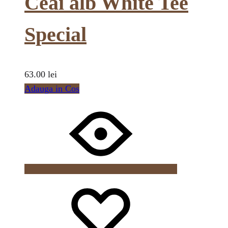
Ceai alb White Tee
Special
63.00
lei
Adauga in Cos
Wishlist
Wishlist