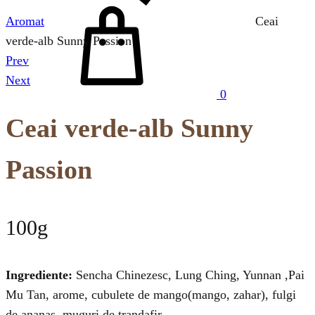
Cos
Aromat
Ceai
verde-alb Sunny Passion
Prev
Product
Next
0
navigation
Ceai verde-alb Sunny
Passion
100g
Ingrediente:
Sencha Chinezesc, Lung Ching, Yunnan ,Pai
Mu Tan, arome, cubulete de mango(mango, zahar), fulgi
de ananas, muguri de trandafir.