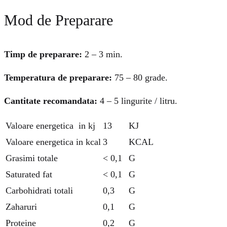
Mod de Preparare
Timp de preparare:
2 – 3 min.
Temperatura de preparare:
75 – 80 grade.
Cantitate recomandata:
4 – 5 lingurite / litru.
Valoare energetica in kj
13
KJ
Valoare energetica in kcal
3
KCAL
Grasimi totale
< 0,1
G
Saturated fat
< 0,1
G
Carbohidrati totali
0,3
G
Zaharuri
0,1
G
Proteine
0,2
G