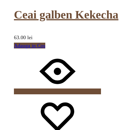
Ceai galben Kekecha
63.00
lei
Adauga in Cos
Wishlist
Wishlist