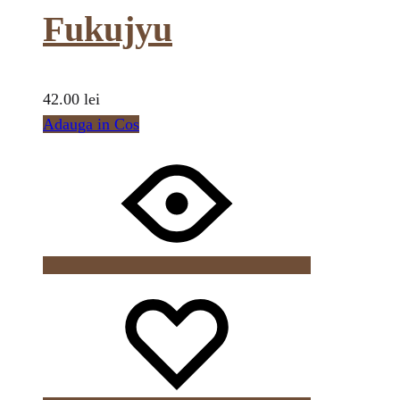
Fukujyu
42.00
lei
Adauga in Cos
Wishlist
Wishlist