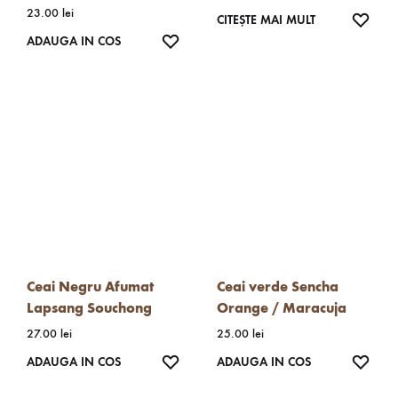
23.00
lei
WISH
CITEȘTE MAI MULT
WISHLIST
ADAUGA IN COS
Ceai Negru Afumat
Ceai verde Sencha
Lapsang Souchong
Orange / Maracuja
27.00
lei
25.00
lei
WISHLIST
WISH
ADAUGA IN COS
ADAUGA IN COS