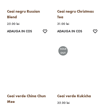
Ceai negru Russian
Ceai negru Christmas
Blend
Tea
25.00
lei
31.00
lei
WISHLIST
WISH
ADAUGA IN COS
ADAUGA IN COS
SOLD
OUT
Ceai verde China Chun
Ceai verde Kukicha
Mee
35.00
lei