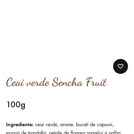
Ceai verde Sencha Fruit
100g
Ingrediente:
ceai verde, arome, bucati de capsuni,
muguri de trandafiri, petale de floarea soarelui si nalba.