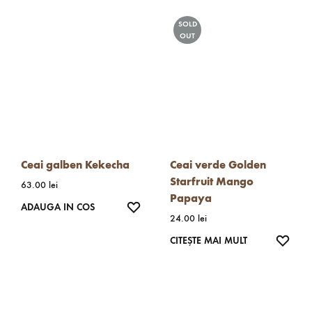
SOLD
OUT
Ceai galben Kekecha
Ceai verde Golden
Starfruit Mango
63.00
lei
Papaya
WISHLIST
ADAUGA IN COS
24.00
lei
WISH
CITEȘTE MAI MULT