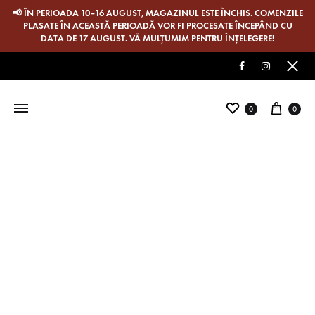
📢 ÎN PERIOADA 10–16 AUGUST, MAGAZINUL ESTE ÎNCHIS. COMENZILE
PLASATE ÎN ACEASTĂ PERIOADĂ VOR FI PROCESATE ÎNCEPÂND CU
DATA DE 17 AUGUST. VĂ MULȚUMIM PENTRU ÎNȚELEGERE!
Facebook
Instagram
Wishlist
Cos
0
0