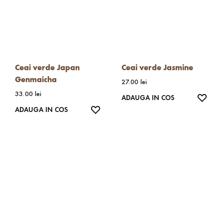
Ceai verde Japan
Ceai verde Jasmine
Genmaicha
27.00
lei
33.00
lei
WISH
ADAUGA IN COS
WISHLIST
ADAUGA IN COS