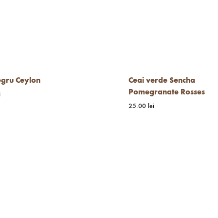
egru Ceylon
Ceai verde Sencha
Pomegranate Rosses
i
25.00
lei
WISHLIST