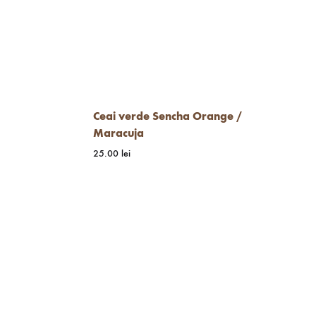
Ceai verde Sencha Orange /
Maracuja
25.00
lei
WISHLIST
WISHLIST