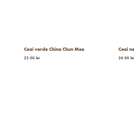
Ceai verde China Chun Mee
Ceai n
23.00
lei
26.00
le
WISHLIST