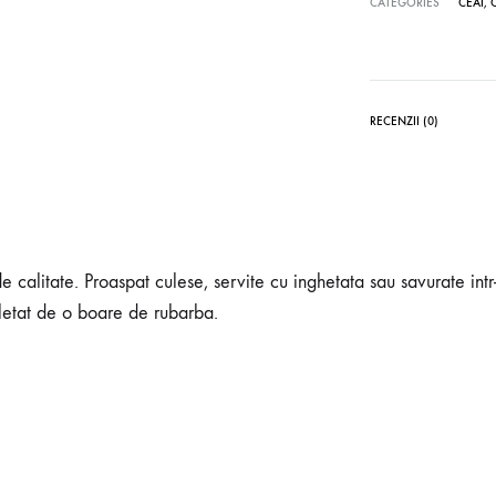
CATEGORIES
CEAI
,
RECENZII (0)
alitate. Proaspat culese, servite cu inghetata sau savurate intr
letat de o boare de rubarba.