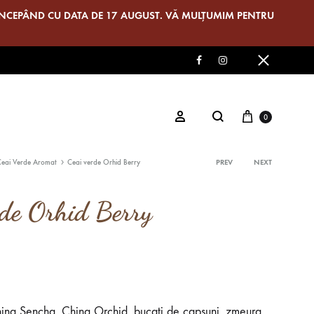
 ÎNCEPÂND CU DATA DE 17 AUGUST. VĂ MULȚUMIM PENTRU
Facebook
Instagram
Cos
Search
Logare
0
Ceai Verde Aromat
Ceai verde Orhid Berry
PREV
NEXT
Product
rde Orhid Berry
EAI VERDE
navigati
EAI ALB-GALBEN
hina Sencha, China Orchid, bucati de capsuni, zmeura,