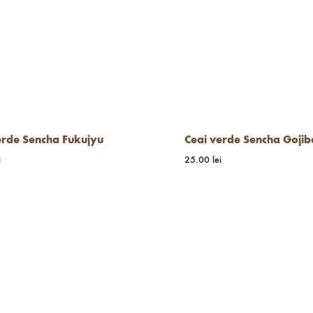
erde Sencha Fukujyu
Ceai verde Sencha Gojib
i
25.00
lei
WISHLIST