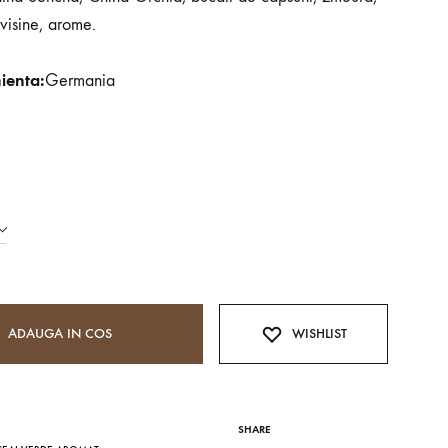
visine, arome.
EAI MATCHA
ienta:
Germania
ERB & SPICE TEA BLEND
EAI ORGANIC
ADAUGA IN COS
WISHLIST
SHARE