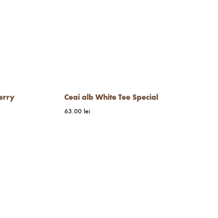
erry
Ceai alb White Tee Special
63.00
lei
WISHLIST
WISHLIST