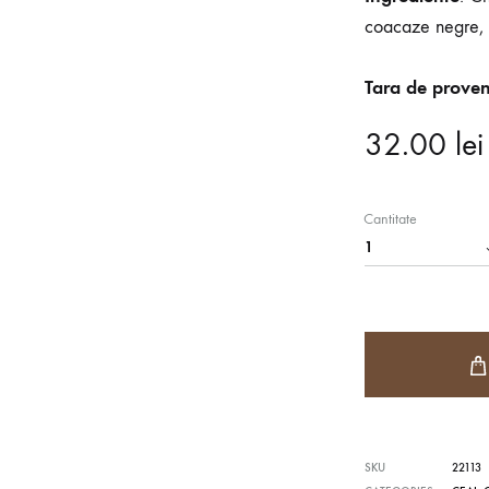
coacaze negre, 
CEAI DE FRUCTE
C
Tara de proven
CEAI DECAFEINIZAT
H
32.00
lei
Cantitate
CEAI SEMI-FERMENTAT
C
SKU
22113