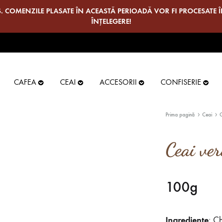
S. COMENZILE PLASATE ÎN ACEASTĂ PERIOADĂ VOR FI PROCESATE
ÎNȚELEGERE!
CAFEA
CEAI
ACCESORII
CONFISERIE
Prima pagină
Ceai
Ceai ve
CEAI NEGRU AROMAT
C
100g
CEAI VERDE-ALB AROMAT
C
Ingrediente
: C