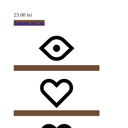
23.00
lei
Adauga in Cos
Wishlist
Wishlist
Wishlist