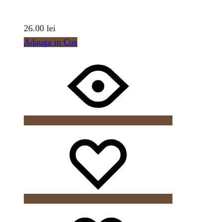
26.00
lei
Adauga in Cos
Wishlist
Wishlist
Wishlist