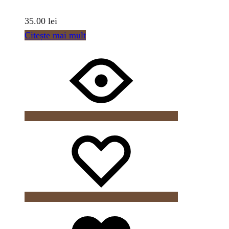
35.00
lei
Citește mai mult
Wishlist
Wishlist
Wishlist