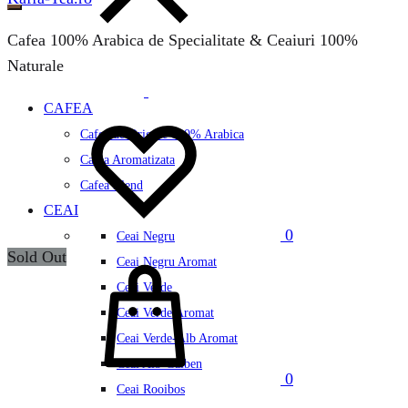
Cafea 100% Arabica de Specialitate & Ceaiuri 100%
Naturale
CAFEA
Wishlist
Cafea de Origine 100% Arabica
Cafea Aromatizata
Cafea Blend
CEAI
0
Ceai Negru
Sold Out
Cos
Ceai Negru Aromat
Ceai Verde
Ceai Verde Aromat
Ceai Verde-Alb Aromat
Ceai Alb-Galben
0
Ceai Rooibos