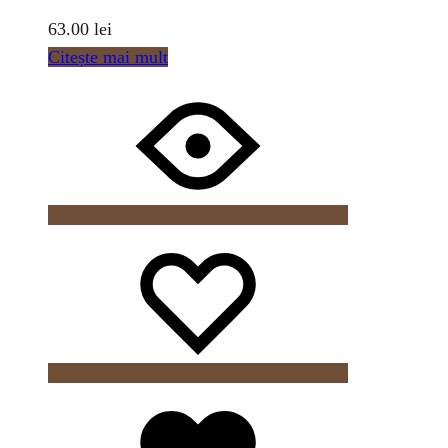
63.00
lei
Citește mai mult
Wishlist
Wishlist
Wishlist