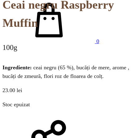
Cos
Ceai negru Raspberry
Muffin
0
100g
Ingrediente:
ceai negru (65 %), bucăți de mere, arome ,
bucăți de zmeură, flori roz de floarea de colț.
23.00
lei
Stoc epuizat