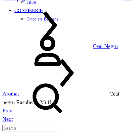
Filtre
CONFISERIE
Ciocolata Belgiana
Logare
Ceai Negru
Search
Aromat
Ceai
negru Raspberry Muffin
Prev
Product
Next
navigation