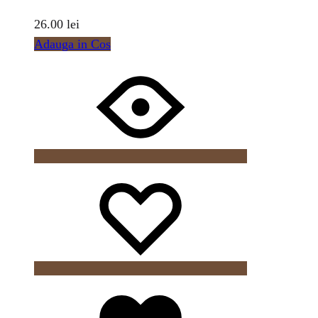
26.00
lei
Adauga in Cos
Wishlist
Wishlist
Wishlist