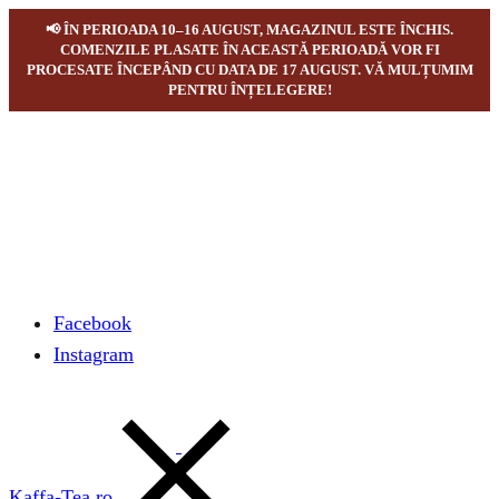
📢 ÎN PERIOADA 10–16 AUGUST, MAGAZINUL ESTE ÎNCHIS.
COMENZILE PLASATE ÎN ACEASTĂ PERIOADĂ VOR FI
PROCESATE ÎNCEPÂND CU DATA DE 17 AUGUST. VĂ MULȚUMIM
PENTRU ÎNȚELEGERE!
Facebook
Instagram
Kaffa-Tea.ro