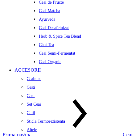
Ceai de Fructe
Ceai Matcha
Ayurveda
Ceai Decafeinizat
Herb & Spice Tea Blend
Chai Tea
Ceai Semi-Fermentat
Ceai Organic
ACCESORII
Ceainice
Cesti
Cani
Set Ceai
Cutii
Sticla Termorezistenta
Altele
Prima pagină
Ceai