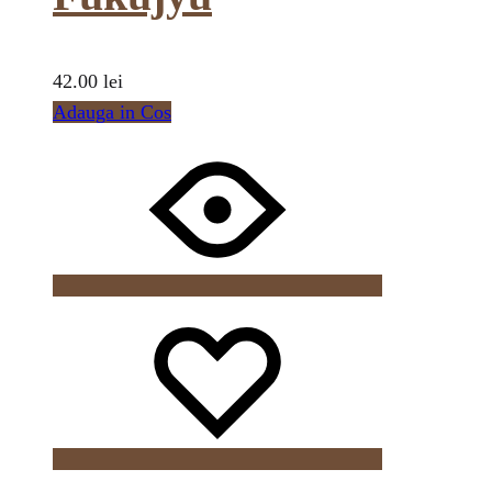
42.00
lei
Adauga in Cos
Wishlist
Wishlist
Wishlist