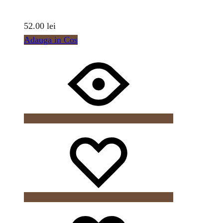
52.00
lei
Adauga in Cos
Wishlist
Wishlist
Wishlist