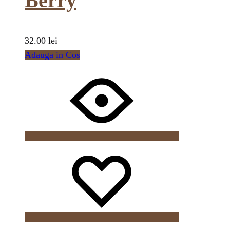
Berry
32.00
lei
Adauga in Cos
Wishlist
Wishlist